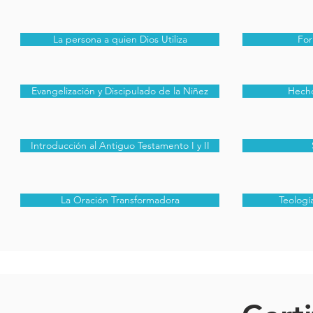
La persona a quien Dios Utiliza
For
Evangelización y Discipulado de la Niñez
Hecho
Introducción al Antiguo Testamento I y II
La Oración Transformadora
Teologí