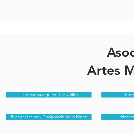
Asoc
Artes M
La persona a quien Dios Utiliza
Form
Evangelización y Discipulado de la Niñez
Hechos