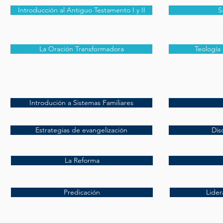
Introducción al Antiguo Testamento I y II
S
La Oración Transformadora
Teología 
Introdución a Sistemas Familiares
Estrategias de evangelización
Dis
La Reforma
Predicación
Lider