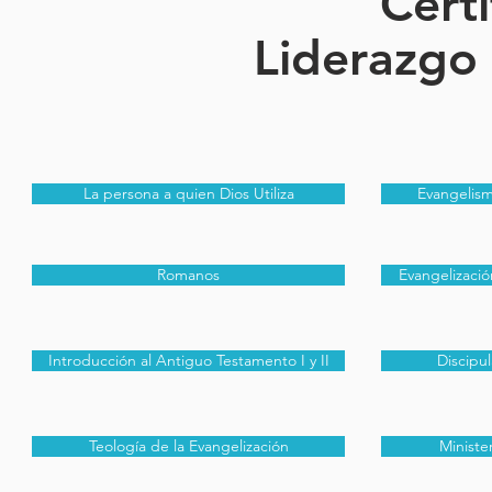
Cert
Liderazgo
La persona a quien Dios Utiliza
Evangelis
Romanos
Evangelizació
Introducción al Antiguo Testamento I y II
Discipu
Teología de la Evangelización
Ministe