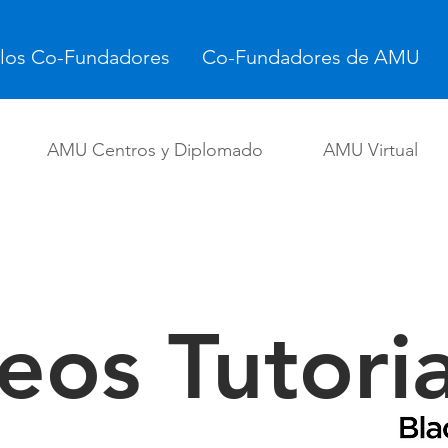
 los Co-Fundadores
Co-Fundadores de AMU
AMU Centros y Diplomado
AMU Virtual
eos Tutoria